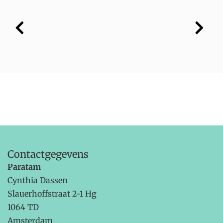
Contactgegevens
Paratam
Cynthia Dassen
Slauerhoffstraat 2-1 Hg
1064 TD
Amsterdam