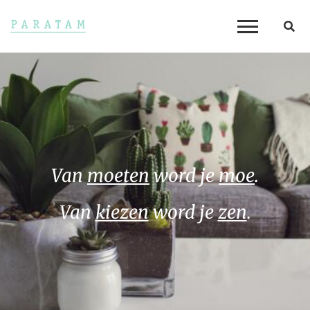
Van
moeten
word je
moe
.
Van
kiezen
word je
zen
.